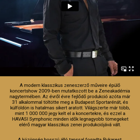
A modern klasszikus zeneszerző műveire épülő
koncertshow 2009-ben mutatkozott be a Zeneakadémia
nagytermében. Az évről évre fejlődő produkció azóta már
31 alkalommal töltötte meg a Budapest Sportarénát, és
külföldön is hatalmas sikert aratott. Világszerte már több,
mint 1 000 000 jegy kelt el a koncertekre, és ezzel a
HAVASI Symphonic minden idők legnagyobb tömegeket
elérő magyar klasszikus zenei produkciójává vált.
A közönség hosszú álló tapssal fogadta Bukarest,