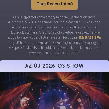
Club Regisztráció
Az 50% gyermekkedvezmény mindenki számára elérhető,
klubtagság nélkül is, a szombat délutáni előadásra 18 éves korig.
A 10% kedvezmény a felnőtt jegyekre vonatkozik kizárólag
klubtagok számára. A regisztrációt követően a kedvezményre
jogosító kuponkód a STORY felületén belül, vagy
IDE KATTITVA
megtalálható, a felhasználáshoz szükséges tudnivalókkal együtt.
A kuponkódot az Eventim oldalán a Promo ikonra kattintva lehet
érvényesíteni a jegyvásárlás során.
AZ ÚJ 2026-OS SHOW