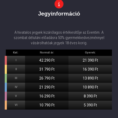
Jegyinformáció
A hivatalos jegyek kizárólagos értékesítője az Eventim. A
szombat délutáni előadásra 50% gyermekkedvezménnyel
vásárolhatóak jegyek 18 éves korig.
Kat:
Normál ár:
Gyerek:
42 290 Ft
21 390 Ft
I
31 790 Ft
16 390 Ft
II
26 790 Ft
13 890 Ft
III
21 290 Ft
10 890 Ft
IV
16 290 Ft
8 390 Ft
V
10 790 Ft
5 390 Ft
VI