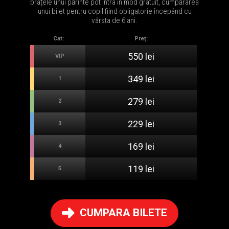
brațele unui părinte pot intra în mod gratuit, cumpărarea
unui bilet pentru copil fiind obligatorie începând cu
vârsta de 6 ani.
Cat:
Preț:
550 lei
VIP
349 lei
1
279 lei
2
229 lei
3
169 lei
4
119 lei
5
CUMPARA BILETE