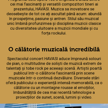
cei mai fascinanți și versatili compozitori tineri ai
prezentului, HAVASI. Muzica sa inovatoare se
deosebește de tot ce ați ascultat până acum: abundă
în prospețime, pasiune și antren. Stilul său muzical
unic îmbină profunzimea și disciplina muzicii clasice
cu diversitatea uluitoare a muzicii mondiale și cu
forța rockului.
O călătorie muzicală incredibilă
Spectacolul concert HAVASI aduce împreună solouri
de pian, o multitudine de soliști de muzică extrem de
talentați și tobe rock pe aceeași scenă. Artiștii poartă
publicul într-o călătorie fascinantă prin scene
muzicale într-o continuă dezvăluire. Diversele stări
oferă publicului o experiență intensă memorabilă, ca o
călătorie cu un montagne rousse al emoțiilor,
îmbunătățită de cea mai recentă tehnologie a
proiecțiilor de sunet, scenă, lumini și video.