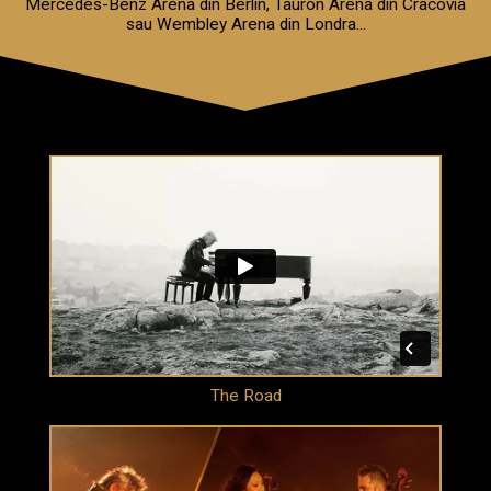
Mercedes-Benz Arena din Berlin, Tauron Arena din Cracovia
sau Wembley Arena din Londra...
The Road