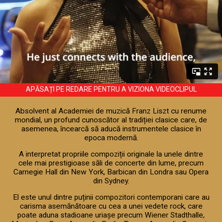
APĂSAȚI PE REDARE PENTRU A VIZIONA VIDEOCLIPUL
Absolvent al Academiei de muzică Franz Liszt cu renume
mondial, un profund cunoscător al tradiției clasice care, de
asemenea, încearcă să aducă instrumentele clasice în
epoca modernă.
A interpretat propriile compoziții originale la unele dintre
cele mai prestigioase săli de concerte din lume, precum
Carnegie Hall din New York, Barbican din Londra sau Opera
din Sydney.
El este unul dintre puținii compozitori contemporani care au
carisma asemănătoare cu cea a unei vedete rock, care
poate aduna stadioane uriașe precum Wiener Stadthalle,