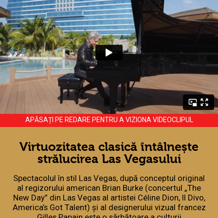
APĂSAȚI PE REDARE PENTRU A VIZIONA VIDEOCLIPUL
Virtuozitatea clasică întâlnește
strălucirea Las Vegasului
Spectacolul în stil Las Vegas, după conceptul original
al regizorului american Brian Burke (concertul „The
New Day” din Las Vegas al artistei Céline Dion, Il Divo,
America’s Got Talent) și al designerului vizual francez
Gilles Papain este o sărbătoare a culturii