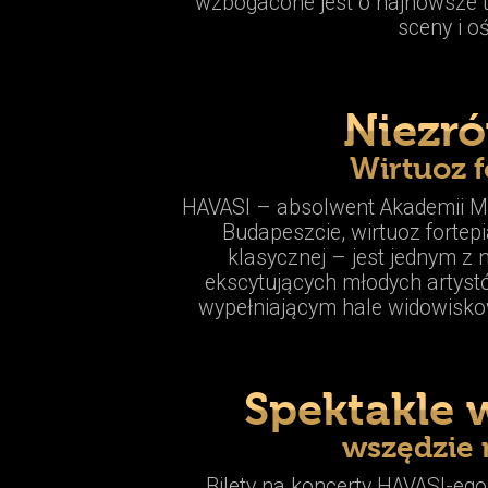
wzbogacone jest o najnowsze t
sceny i oś
Niezr
Wirtuoz f
HAVASI – absolwent Akademii Mu
Budapeszcie, wirtuoz forte
klasycznej – jest jednym z 
ekscytujących młodych artyst
wypełniającym hale widowiskow
Spektakle 
wszędzie 
Bilety na koncerty HAVASI-eg