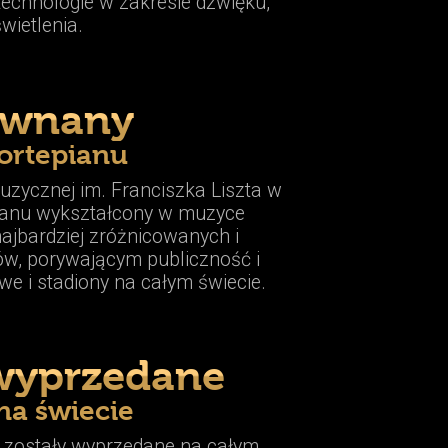
echnologie w zakresie dźwięku,
wietlenia.
ównany
ortepianu
zycznej im. Franciszka Liszta w
pianu wykształcony w muzyce
najbardziej zróżnicowanych i
ów, porywającym publiczność i
e i stadiony na całym świecie.
wyprzedane
na świecie
o zostały wyprzedane na całym