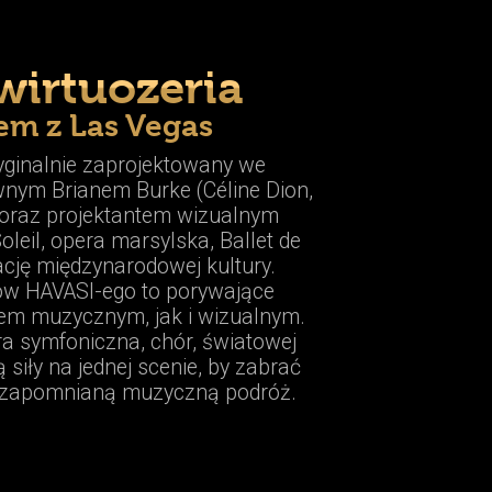
wirtuozeria
em z Las Vegas
yginalnie zaprojektowany we
nym Brianem Burke (Céline Dion,
) oraz projektantem wizualnym
leil, opera marsylska, Ballet de
cję międzynarodowej kultury.
w HAVASI-ego to porywające
m muzycznym, jak i wizualnym.
tra symfoniczna, chór, światowej
ą siły na jednej scenie, by zabrać
iezapomnianą muzyczną podróż.