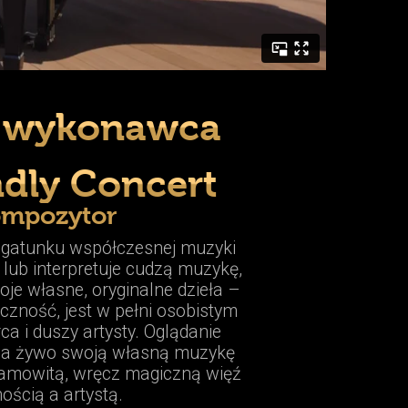
o wykonawca
ndly Concert
ompozytor
 gatunku współczesnej muzyki
lub interpretuje cudzą muzykę,
je własne, oryginalne dzieła –
iczność, jest w pełni osobistym
a i duszy artysty. Oglądanie
a żywo swoją własną muzykę
samowitą, wręcz magiczną więź
ością a artystą.