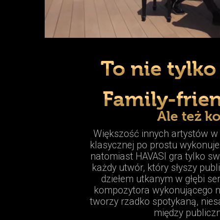
To nie tylk
Family-frie
Ale też k
Większość innych artystów w
klasycznej po prostu wykonuje 
natomiast HAVASI gra tylko swo
każdy utwór, który słyszy publ
dziełem utkanym w głębi serc
kompozytora wykonującego n
tworzy rzadko spotykaną, nie
między publiczn