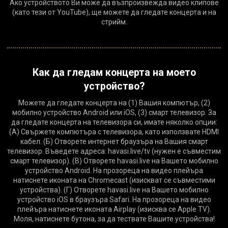
Ако устройството Ви може да възпроизвежда видео клипове
(като тези от YouTube), ще можете да гледате концерта и на
стрийм.
Как да гледам концерта на моето
устройство?
Можете да гледате концерта на (1) Вашия компютър, (2)
мобилно устройство Android или iOS, (3) смарт телевизор. За
да гледате концерта на телевизора си, имате няколко опции:
(A) Свържете компютъра с телевизора, като използвате HDMI
кабел. (Б) Отворете интернет браузъра на Вашия смарт
телевизор. Въведете адреса: havasi.live/tv (нужен е съвместим
смарт телевизор). (В) Отворете havasi.live на Вашето мобилно
устройство Android. На прозореца на видео плейъра
натиснете иконата на Chromecast (изискват се съвместими
устройства). (Г) Отворете havasi.live на Вашето мобилно
устройство iOS в браузъра Safari. На прозореца на видео
плейъра натиснете иконата Airplay (изисква се Apple TV).
Моля, натиснете бутона, за да тествате Вашите устройства!