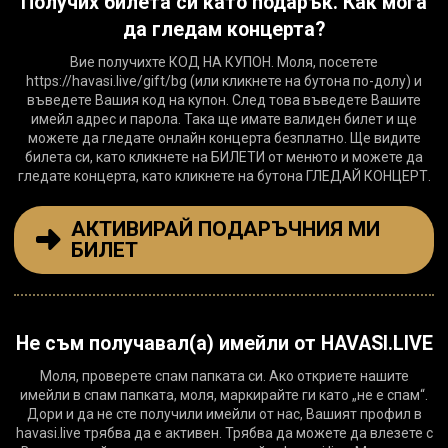
Получих билета си като подарък. Как мога
да гледам концерта?
Вие получихте КОД НА КУПОН. Моля, посетете
https://havasi.live/gift/bg (или кликнете на бутона по-долу) и
въведете Вашия код на купон. След това въведете Вашите
имейл адрес и парола. Така ще имате валиден билет и ще
можете да гледате онлайн концерта безплатно. Ще видите
билета си, като кликнете на БИЛЕТИ от менюто и можете да
гледате концерта, като кликнете на бутона ГЛЕДАЙ КОНЦЕРТ.
АКТИВИРАЙ ПОДАРЪЧНИЯ МИ
БИЛЕТ
Не съм получавал(а) имейли от HAVASI.LIVE
Моля, проверете спам папката си. Ако откриете нашите
имейли в спам папката, моля, маркирайте ги като „не е спам“.
Дори и да не сте получили имейли от нас, Вашият профил в
havasi.live трябва да е активен. Трябва да можете да влезете с