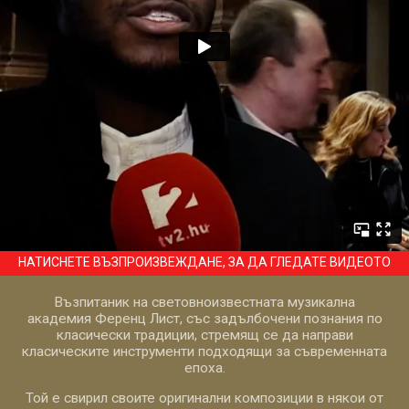
НАТИСНЕТЕ ВЪЗПРОИЗВЕЖДАНЕ, ЗА ДА ГЛЕДАТЕ ВИДЕОТО
Възпитаник на световноизвестната музикална
академия Ференц Лист, със задълбочени познания по
класически традиции, стремящ се да направи
класическите инструменти подходящи за съвременната
епоха.
Той е свирил своите оригинални композиции в някои от