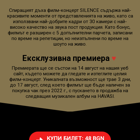
Спиращият дъха филм-концерт SILENCE съдържа най-
красивите моменти от представленията на живо, като са
използвани най-добрите кадри от 30 камери с най-
високо качество на звука пост продукция. Като бонус,
филмът е разширен с 5 допълнителни парчета, записани
по време на репетиции, но неизпълнени по време на
шоуто на живо.
Ексклузивна премиера
♥
Премиерата ще се състои на 14 август на нашия уеб
сайт, където можете да гледате и изтеглите целия
филм-концерт. Уникалната възможност ще трае 3 дни,
до 17 август, след което филмът ще бъде наличен за
покупка чак през 2022 г., с пускането в продажба на
следващия музикален албум на HAVASI.
КУПИ БИЛЕТ: 48 BGN