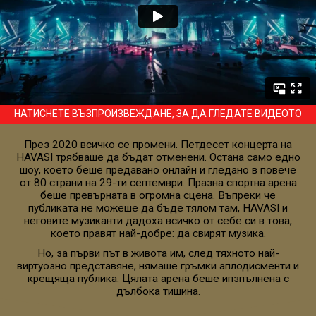
НАТИСНЕТЕ ВЪЗПРОИЗВЕЖДАНЕ, ЗА ДА ГЛЕДАТЕ ВИДЕОТО
През 2020 всичко се промени. Петдесет концерта на
HAVASI трябваше да бъдат отменени. Остана само едно
шоу, което беше предавано онлайн и гледано в повече
от 80 страни на 29-ти септември. Празна спортна арена
беше превърната в огромна сцена. Въпреки че
публиката не можеше да бъде тялом там, HAVASI и
неговите музиканти дадоха всичко от себе си в това,
което правят най-добре: да свирят музика.
Но, за първи път в живота им, след тяхното най-
виртуозно представяне, нямаше гръмки аплодисменти и
крещяща публика. Цялата арена беше ипзпълнена с
дълбока тишина.